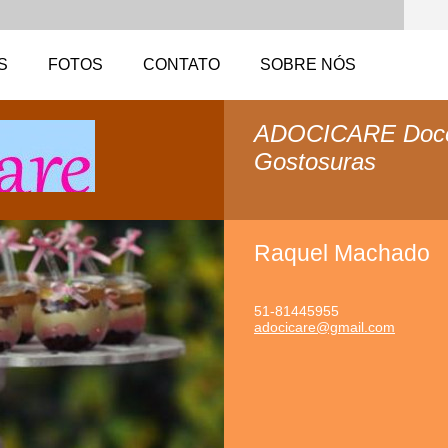
S
FOTOS
CONTATO
SOBRE NÓS
ADOCICARE Doce
Gostosuras
Raquel Machado
51-81445955
adocicar
e@gmail.
com